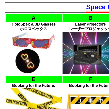
Space 
A
B
HoloSpex & 3D
Glasses
Laser Projectors
ホロ
スペックス
レーザー
プロジェクタ
E
F
Booking for the
Future.
Booking for the
Futur